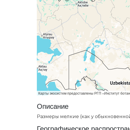
Карты экосистем предоставлены РГП «Институт бот
Описание
Размеры мелкие (как у обыкновенной
Географическое распростра