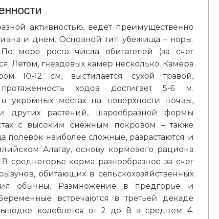
енности
фазной активностью, ведет преимущественно
тивна и днем. Основной тип убежища – норы.
По мере роста числа обитателей (за счет
ся. Летом, гнездовых камер несколько. Камера
м 10-12 см, выстилается сухой травой,
протяженность ходов достигает 5-6 м.
 в укромных местах на поверхности почвы,
и других растений, шарообразной формы
стах с высоким снежным покровом – также
а полевок наиболее сложные, разрастаются и
илийском Алатау, основу кормового рациона
 В среднегорье корма разнообразнее за счет
грызунов, обитающих в сельскохозяйственных
ния обычны. Размножение в предгорье и
 Беременные встречаются в третьей декаде
ыводке колеблется от 2 до 8 в среднем 4.