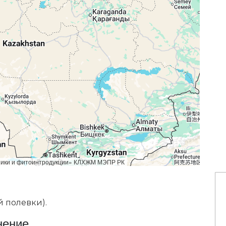
аники и фитоинтродукции» КЛХЖМ МЭПР РК
 полевки).
нение