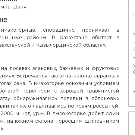
Тянь-Шаня.
не
 низкогорные, спорадично проникает в
нинные районы. В Казахстане обитает в
ахстанской и Кызылординской областях.
на посевах злаковых, бахчевых и фруктовых
ниях. Встречается также на склонах оврагов, у
тогах сена. В низкогорье основным условием
богатой перегноем с хорошей травянистой
латау обнаруживались полевки в яблоневых
левки так же отлавливались по краям россыпей,
2000 м над ур.м. В высокогорье добыт один
р.м. на южном склоне поросшим шиповником
к.