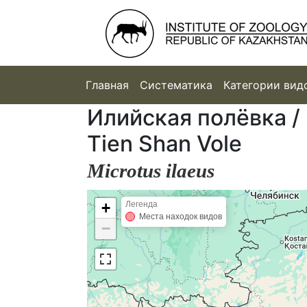
Главная
Систематика
Категории вид
Илийская полёвка / 
Tien Shan Vole
Microtus ilaeus
+
Легенда
Места находок видов
−