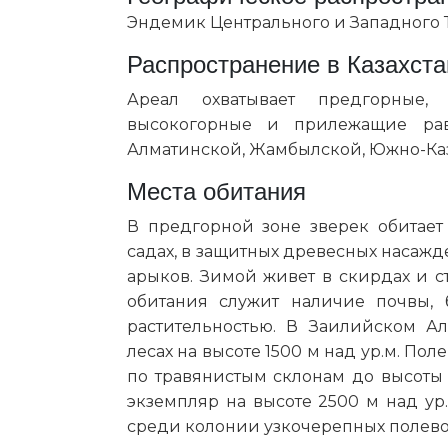
Эндемик Центрального и Западного 
Распространение в Казахста
Ареал охватывает предгорные,
высокогорные и прилежащие рав
Алматинской, Жамбылской, Южно-Каз
Места обитания
В предгорной зоне зверек обитает 
садах, в защитных древесных насажде
арыков. Зимой живет в скирдах и с
обитания служит наличие почвы, 
растительностью. В Заилийском А
лесах на высоте 1500 м над ур.м. По
по травянистым склонам до высоты 
экземпляр на высоте 2500 м над у
среди колонии узкочерепных полево