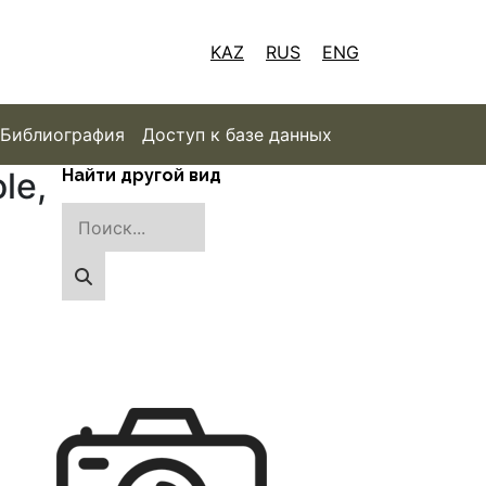
KAZ
RUS
ENG
Библиография
Доступ к базе данных
le,
Найти другой вид