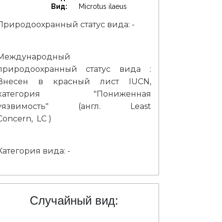
Вид:
Microtus ilaeus
Природоохранный статус вида: -
Международный
природоохранный статус вида :
Внесен в красный лист IUCN,
категория "Пониженная
уязвимость" (англ. Least
Concern, LC )
Категория вида: -
Случайный вид: