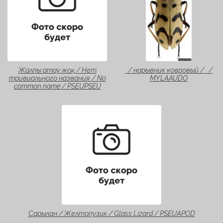
Жалпы атау жоқ / Нет
/ нарывник ковровый / /
тривиального названия / No
MYLAAUDO
common name / PSEUPSEU
Сарылан / Желтопузик / Glass Lizard / PSEUAPOD