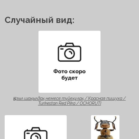
Случайный вид:
Қызыл шақылдақ немесе түйеқұлақ / Красная пищуха /
Turkestan Red Pika / OCHORUTI