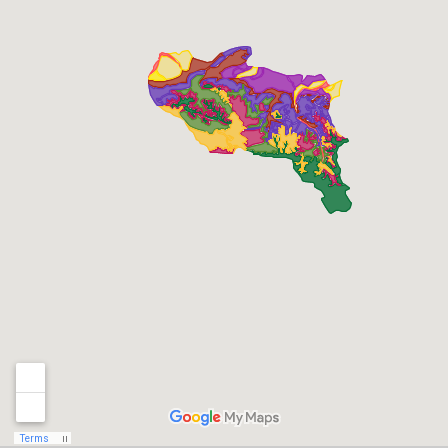
Илейский Алатау