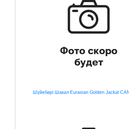
Шүйебөрі Шакал Eurasian Golden Jackal C