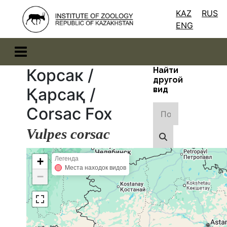
KAZ
RUS
ENG
Корсак /
Найти
другой
Қарсақ /
вид
Corsac Fox
Vulpes corsac
+
Легенда
Места находок видов
−