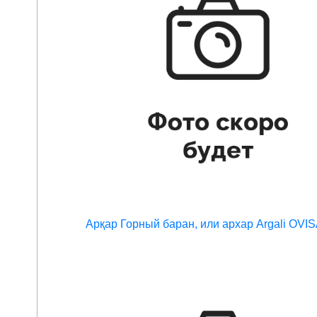
Арқар Горный баран, или архар Argali OV