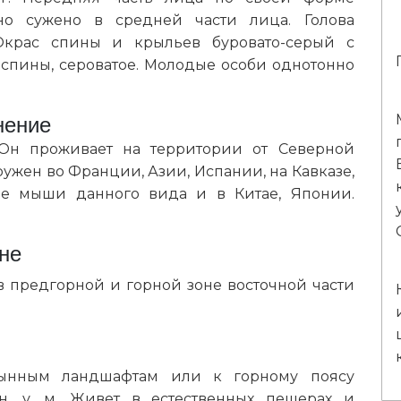
но сужено в средней части лица. Голова
Окрас спины и крыльев буровато-серый с
 спины, сероватое. Молодые особи однотонно
нение
 Он проживает на территории от Северной
ужен во Франции, Азии, Испании, на Кавказе,
чие мыши данного вида и в Китае, Японии.
не
в предгорной и горной зоне восточной части
тынным ландшафтам или к горному поясу
н. у. м. Живет в естественных пещерах и