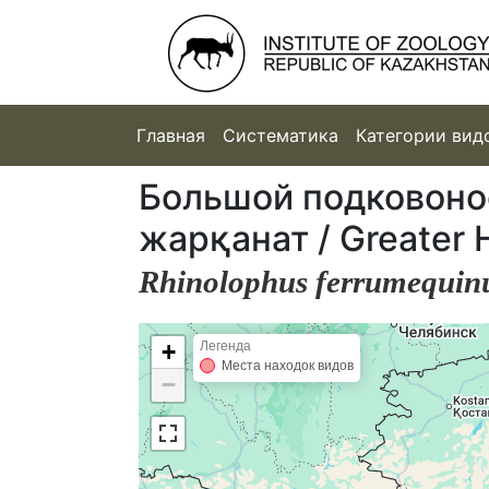
Главная
Систематика
Категории вид
Большой подковоно
жарқанат / Greater 
Rhinolophus ferrumequi
+
Легенда
Места находок видов
−