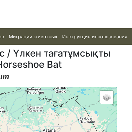
ов
Миграции животных
Инструкция использования
с / Үлкен тағатұмсықты
Horseshoe Bat
num