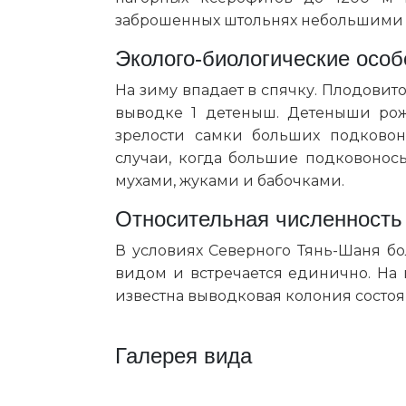
заброшенных штольнях небольшими ко
Эколого-биологические особ
На зиму впадает в спячку. Плодовито
выводке 1 детеныш. Детеныши ро
зрелости самки больших подковоно
случаи, когда большие подковоносы
мухами, жуками и бабочками.
Относительная численность
В условиях Северного Тянь-Шаня б
видом и встречается единично. На 
известна выводковая колония состоя
Галерея вида