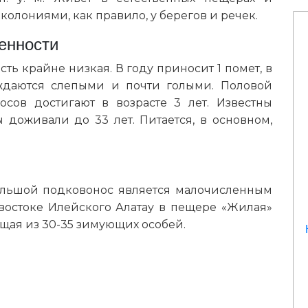
лониями, как правило, у берегов и речек.
енности
сть крайне низкая. В году приносит 1 помет, в
ждаются слепыми и почти голыми. Половой
сов достигают в возрасте 3 лет. Известны
 доживали до 33 лет. Питается, в основном,
ольшой подковонос является малочисленным
востоке Илейского Алатау в пещере «Жилая»
щая из 30-35 зимующих особей.