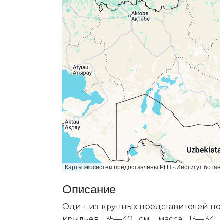
Карты экосистем предоставлены РГП «Институт бот
Описание
Один из крупных представителей под
крыльев 35—40 см, масса 13—34 