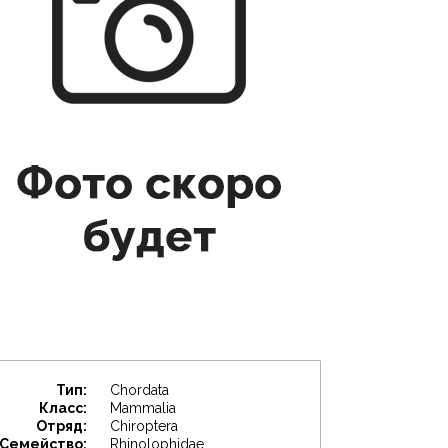
Тип:
Chordata
Класс:
Mammalia
Отряд:
Chiroptera
Семейство:
Rhinolophidae