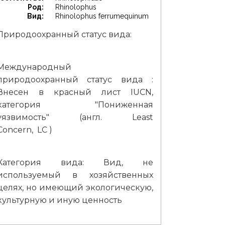
Род:
Rhinolophus
Вид:
Rhinolophus ferrumequinum
Природоохранный статус вида:
Международный
природоохранный статус вида :
Внесен в красный лист IUCN,
категория "Пониженная
уязвимость" (англ. Least
Concern, LC )
Категория вида: Вид, не
используемый в хозяйственных
целях, но имеющий экологическую,
культурную и иную ценность