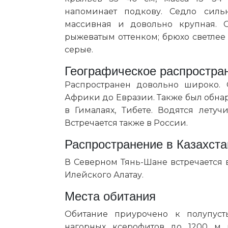
напоминает подкову. Седло силь
массивная и довольно крупная. 
рыжеватым оттенком; брюхо светлее
серые.
Географическое распростра
Распространен довольно широко.
Африки до Евразии. Также был обнар
в Гималаях, Тибете. Водятся лету
Встречается также в России.
Распространение в Казахста
В Северном Тянь-Шане встречается 
Илейского Алатау.
Места обитания
Обитание приурочено к полупус
нагорных ксерофитов до 1200 м 