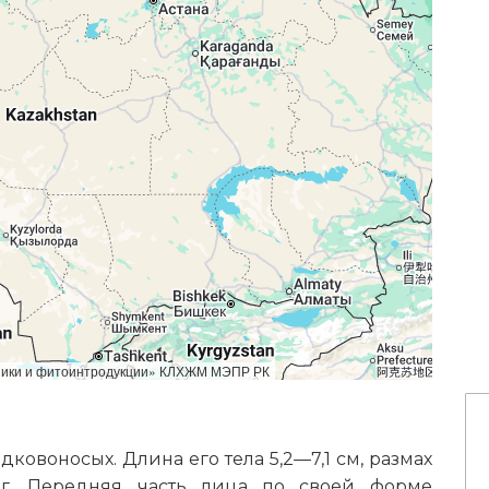
аники и фитоинтродукции» КЛХЖМ МЭПР РК
ковоносых. Длина его тела 5,2—7,1 см, размах
г. Передняя часть лица по своей форме