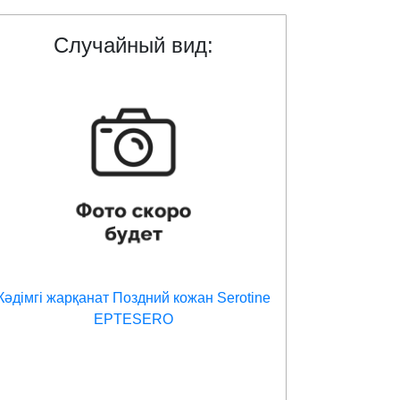
Случайный вид:
Кəдімгі жарқанат Поздний кожан Serotine
EPTESERO