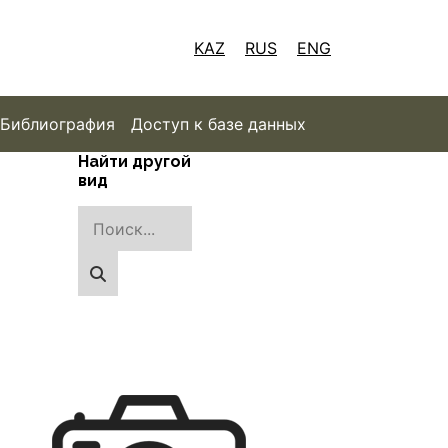
KAZ
RUS
ENG
Библиография
Доступ к базе данных
Найти другой
вид