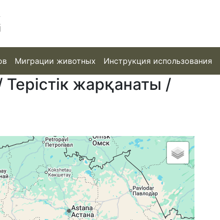
ов
Миграции животных
Инструкция использования
 Терістік жарқанаты /