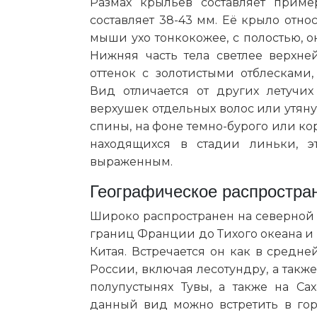
Размах крыльев составляет прим
составляет 38-43 мм. Её крыло отно
мыши ухо тонкокожее, с полостью, о
Нижняя часть тела светлее верхне
оттенок с золотистыми отблесками
Вид отличается от других летучи
верхушек отдельных волос или утян
спины, на фоне темно-бурого или кор
находящихся в стадии линьки, э
выраженным.
Географическое распростра
Широко распространен на северной 
границ Франции до Тихого океана и
Китая. Встречается он как в средне
России, включая лесотундру, а также
полупустынях Тувы, а также на Са
данный вид можно встретить в гор