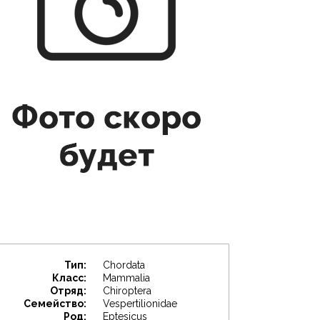
Тип:
Chordata
Класс:
Mammalia
Отряд:
Chiroptera
Семейство:
Vespertilionidae
Род:
Eptesicus