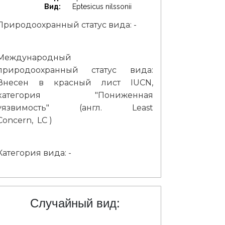
Вид:
Eptesicus nilssonii
Природоохранный статус вида: -
Международный
природоохранный статус вида:
Внесен в красный лист IUCN,
категория "Пониженная
уязвимость" (англ. Least
Concern, LC )
Категория вида: -
Случайный вид: