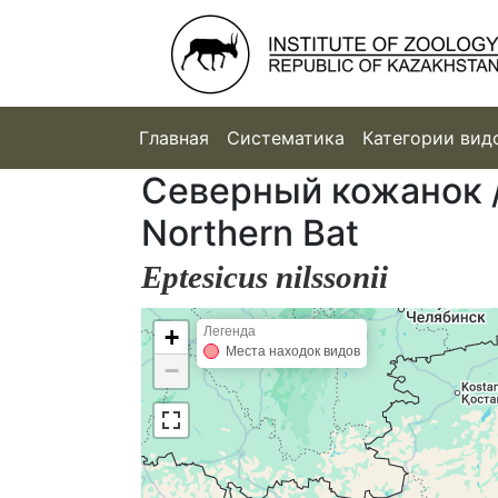
Главная
Систематика
Категории вид
Северный кожанок /
Northern Bat
Eptesicus nilssonii
+
Легенда
Места находок видов
−