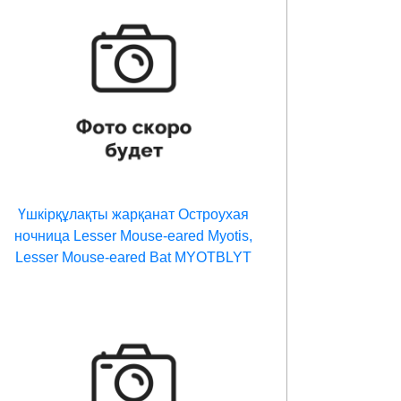
Үшкірқұлақты жарқанат Остроухая
ночница Lesser Mouse-eared Myotis,
Lesser Mouse-eared Bat MYOTBLYT