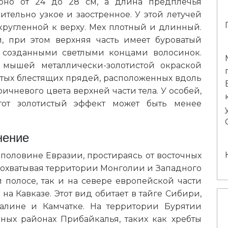
ерно от 24 до 28 см, а длина предплечья
сительно узкое и заостренное. У этой летучей
кругленной к верху. Мех плотный и длинный.
й, при этом верхняя часть имеет буроватый
, созданными светлыми концами волосинок.
х мышей металлически-золотистой окраской
утых блестящих прядей, расположенных вдоль
ичневого цвета верхней части тела. У особей,
тот золотистый эффект может быть менее
нение
половине Евразии, простираясь от восточных
 охватывая территории Монголии и Западного
й полосе, так и на севере европейской части
 на Кавказе. Этот вид обитает в тайге Сибири,
халине и Камчатке. На территории Бурятии
ных районах Прибайкалья, таких как хребты