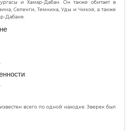
Бургасы и Хамар-Дабан. Он также обитает в
ина, Селенги, Темника, Уды и Чикоя, а также
р-Дабане.
не
.
енности
.
звестен всего по одной находке. Зверек был