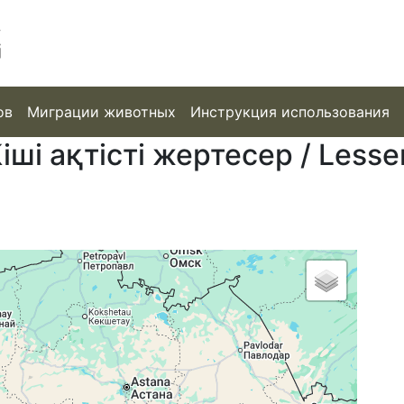
ов
Миграции животных
Инструкция использования
ішi ақтісті жертесер / Lesse