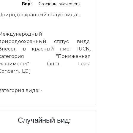
Вид:
Crocidura suaveolens
Природоохранный статус вида: -
Международный
природоохранный статус вида:
Внесен в красный лист IUCN,
категория "Пониженная
уязвимость" (англ. Least
Concern, LC )
Категория вида: -
Случайный вид: