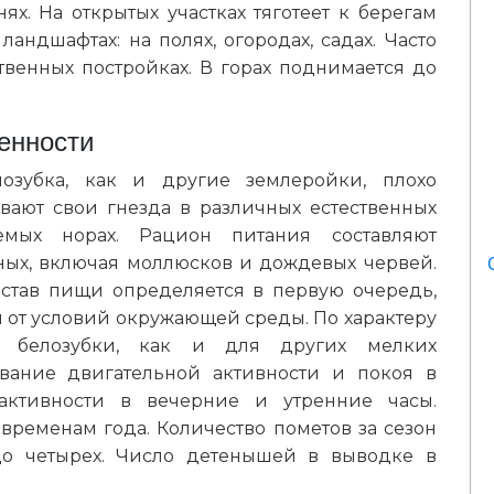
нях. На открытых участках тяготеет к берегам
ландшафтах: на полях, огородах, садах. Часто
твенных постройках. В горах поднимается до
енности
озубка, как и другие землеройки, плохо
вают свои гнезда в различных естественных
емых норах. Рацион питания составляют
ных, включая моллюсков и дождевых червей.
став пищи определяется в первую очередь,
 от условий окружающей среды. По характеру
й белозубки, как и для других мелких
ование двигательной активности и покоя в
активности в вечерние и утренние часы.
ременам года. Количество пометов за сезон
 до четырех. Число детенышей в выводке в