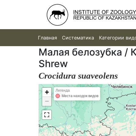
Главная
Систематика
Категории вид
Малая белозубка / К
Shrew
Crocidura suaveolens
+
Легенда
Места находок видов
−