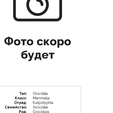
Тип:
Chordata
Класс:
Mammalia
Отряд:
Eulipotyphla
Семейство:
Soricidae
Род:
Crocidura