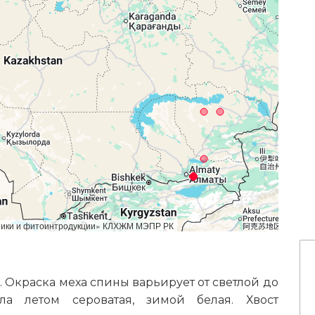
аники и фитоинтродукции» КЛХЖМ МЭПР РК
 г. Окраска меха спины варьирует от светлой до
ела летом сероватая, зимой белая. Хвост