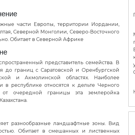
нение
южные части Европы, территории Иордании,
Алтая, Северной Монголии, Северо-Восточного
ьно. Обитает в Северной Африке
не
спространенный представитель семейства. В
ся до границ с Саратовской и Оренбургской
ской и Акмолинской областях. Наиболее
и в республике относятся к дельте Черного
 от очередной границы эта землеройка
азахстана.
еляет разнообразные ландшафтные зоны. Вид
ностью. Обитает в смешанных и лиственных